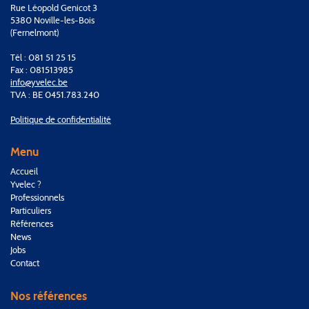
Rue Léopold Genicot 3
5380 Noville-les-Bois
(Fernelmont)
Tél : 081 51 25 15
Fax : 081513985
info@yvelec.be
TVA : BE 0451.783.240
Politique de confidentialité
Menu
Accueil
Yvelec ?
Professionnels
Particuliers
Références
News
Jobs
Contact
Nos références