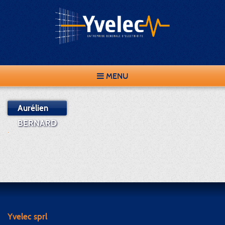
MENU
Aurélien
BERNARD
.
Yvelec sprl