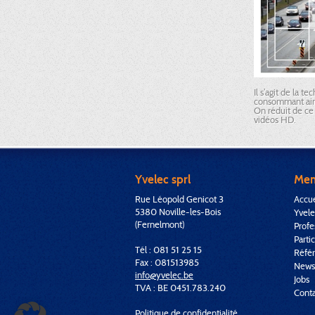
Il s’agit de la 
consommant ain
On réduit de ce 
vidéos HD.
Yvelec sprl
Me
Rue Léopold Genicot 3
Accue
5380 Noville-les-Bois
Yvele
(Fernelmont)
Profe
Partic
Tél : 081 51 25 15
Réfé
Fax : 081513985
News
info@yvelec.be
Jobs
TVA : BE 0451.783.240
Conta
Politique de confidentialité