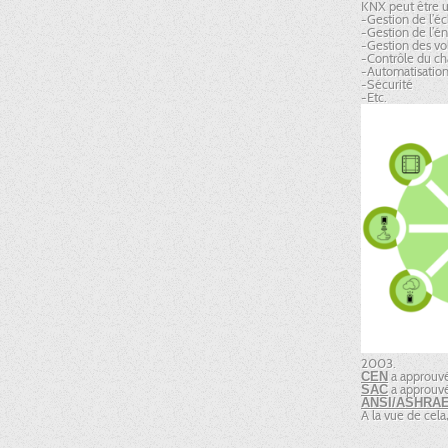
KNX peut être ut
-Gestion de l’éc
-Gestion de l’én
-Gestion des vol
-Contrôle du cha
-Automatisation 
-Sécurité
-Etc.
2003.
a approuv
CEN
a approuvé
SAC
ANSI/ASHRA
A la vue de cela