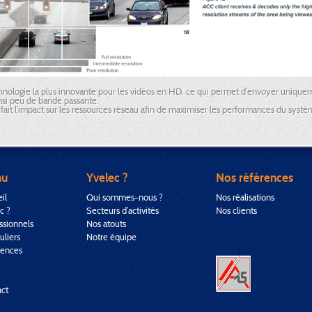
technologie la plus innovante pour les vidéos en HD, ce qui permet d’envoyer unique
si peu de bande passante.
fait l’impact sur les ressources réseau afin de maximiser les performances du systè
nu
Yvelec ?
Nos références
il
Qui sommes-nous ?
Nos réalisations
c ?
Secteurs d’activités
Nos clients
ssionnels
Nos atouts
uliers
Notre équipe
rences
ct