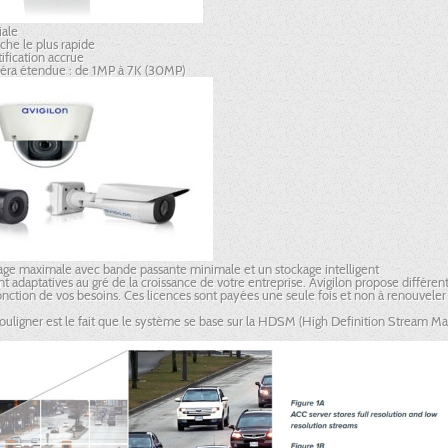
iale
he le plus rapide
tification accrue
a étendue : de 1MP à 7K (30MP)
age maximale avec bande passante minimale et un stockage intelligent
nt adaptatives au gré de la croissance de votre entreprise. Avigilon propose différen
fonction de vos besoins. Ces licences sont payées une seule fois et non à renouvel
 souligner est le fait que le système se base sur la HDSM (High Definition Stream 