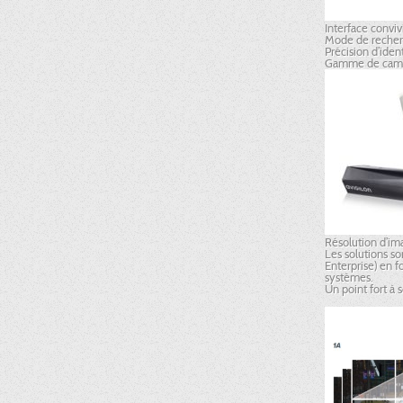
Interface conviv
Mode de recherc
Précision d’iden
Gamme de camér
Résolution d’im
Les solutions so
Enterprise) en 
systèmes.
Un point fort à