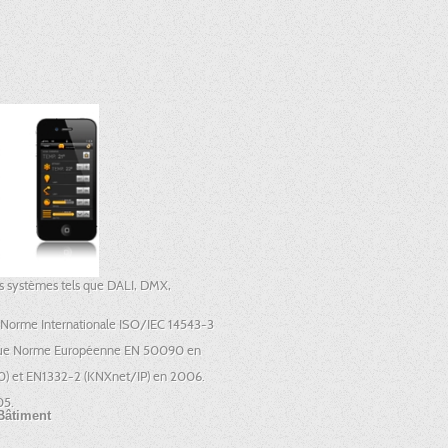
res systèmes tels que DALI, DMX,
 Norme Internationale ISO/IEC 14543-3
t que Norme Européenne EN 50090 en
0) et EN1332-2 (KNXnet/IP) en 2006.
05.
Bâtiment