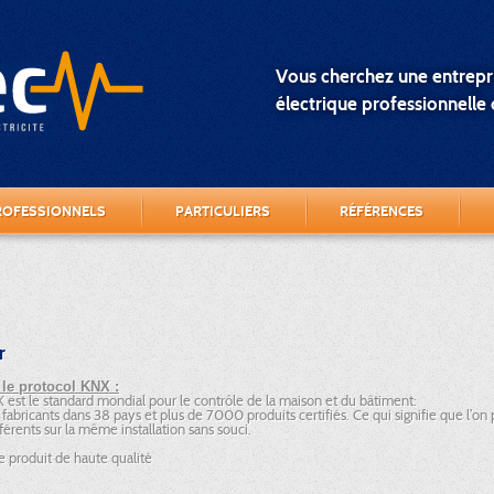
Vous cherchez une entrepri
électrique professionnelle o
ROFESSIONNELS
PARTICULIERS
RÉFÉRENCES
r
 le protocol KNX :
est le standard mondial pour le contrôle de la maison et du bâtiment:
fabricants dans 38 pays et plus de 7000 produits certifiés. Ce qui signifie que l’on
fférents sur la même installation sans souci.
e produit de haute qualité