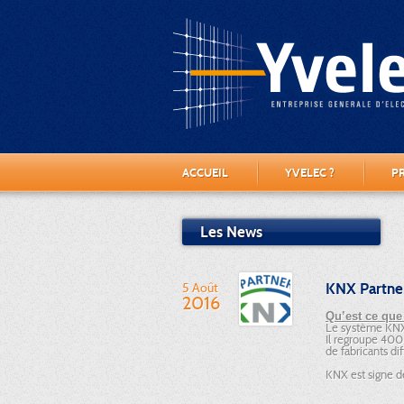
ACCUEIL
YVELEC ?
P
Les News
5 Août
KNX Partne
2016
Qu’est ce que
Le système KNX 
Il regroupe 400 
de fabricants di
KNX est signe d