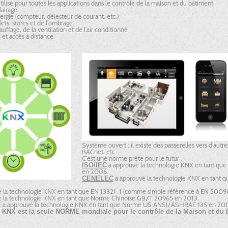
ilisé pour toutes les applications dans le contrôle de la maison et du bâtiment
lairage
ergie (compteur, délesteur de courant, etc.)
ets, stores et de l’ombrage
uffage, de la ventilation et de l’air conditionné
et accès à distance.
Système ouvert : il existe des passerelles vers d’aut
BACnet, etc…
C’est une norme prête pour le futur :
a approuvé la technologie KNX en tant que
ISO/IEC
en 2006.
a approuvé la technologie KNX en tan
CENELEC
é la technologie KNX en tant que EN 13321-1 (comme simple référence à EN 5009
 la technologie KNX en tant que Norme Chinoise GB/T 20965 en 2013.
a approuvé la technologie KNX en tant que Norme US ANSI/ASHRAE 135 en 20
E
,
KNX est la seule NORME mondiale pour le contrôle de la Maison et du 