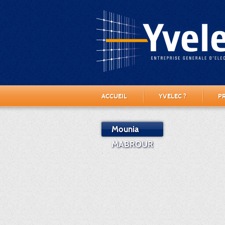
ACCUEIL
YVELEC ?
P
Mounia
MABROUR
.