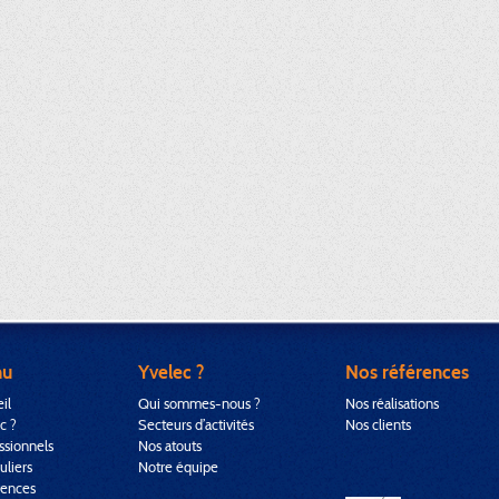
nu
Yvelec ?
Nos références
il
Qui sommes-nous ?
Nos réalisations
c ?
Secteurs d’activités
Nos clients
ssionnels
Nos atouts
uliers
Notre équipe
rences