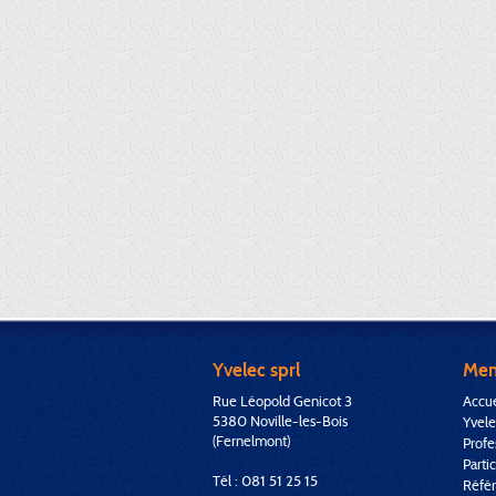
Yvelec sprl
Me
Rue Léopold Genicot 3
Accue
5380 Noville-les-Bois
Yvele
(Fernelmont)
Profe
Partic
Tél : 081 51 25 15
Réfé