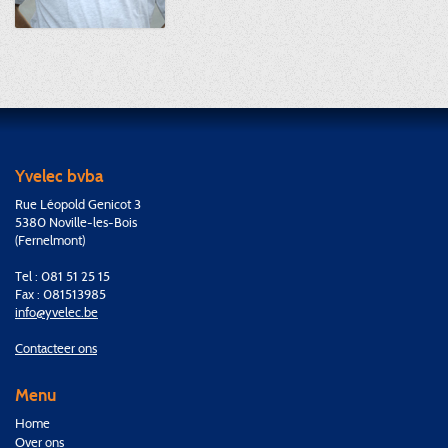
Yvelec bvba
Rue Léopold Genicot 3
5380 Noville-les-Bois
(Fernelmont)
Tel : 081 51 25 15
Fax : 081513985
info@yvelec.be
Contacteer ons
Menu
Home
Over ons