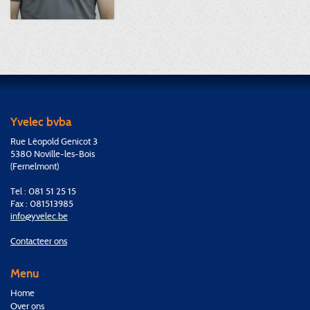
Yvelec bvba
Rue Léopold Genicot 3
5380 Noville-les-Bois
(Fernelmont)
Tel : 081 51 25 15
Fax : 081513985
info@yvelec.be
Contacteer ons
Menu
Home
Over ons