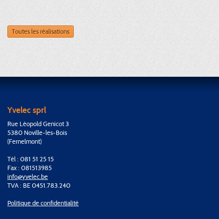
Toutes les réalisations
Yvelec sprl
Rue Léopold Genicot 3
5380 Noville-les-Bois
(Fernelmont)
Tél : 081 51 25 15
Fax : 081513985
info@yvelec.be
TVA : BE 0451.783.240
Politique de confidentialité