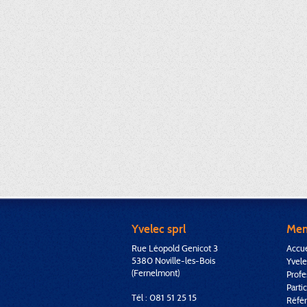
Yvelec sprl
Me
Rue Léopold Genicot 3
Accue
5380 Noville-les-Bois
Yvele
(Fernelmont)
Profe
Partic
Tél : 081 51 25 15
Réfé