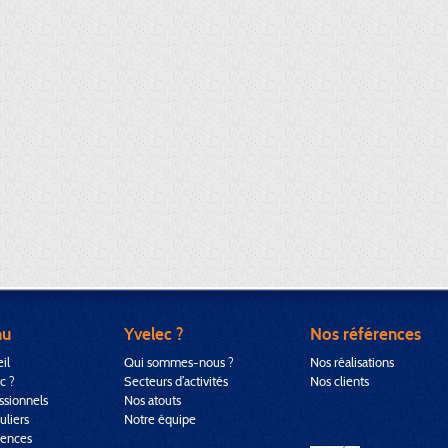
nu
Yvelec ?
Nos références
il
Qui sommes-nous ?
Nos réalisations
c ?
Secteurs d’activités
Nos clients
ssionnels
Nos atouts
uliers
Notre équipe
rences