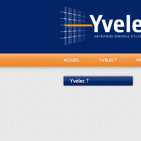
ACCUEIL
YVELEC ?
P
Yvelec ?
.