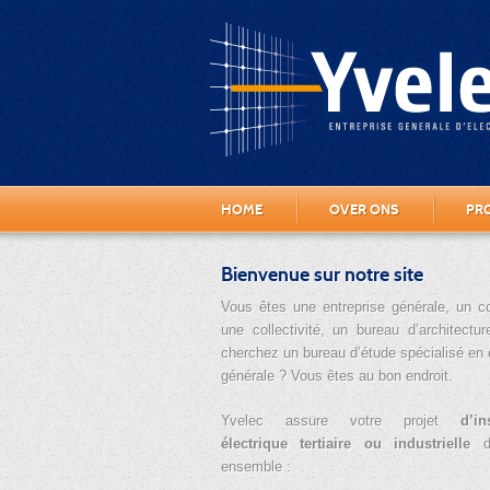
HOME
OVER ONS
PR
Bienvenue sur notre site
Vous êtes une entreprise générale, un 
une collectivité, un bureau d’architectu
cherchez un bureau d’étude spécialisé en é
générale ? Vous êtes au bon endroit.
Yvelec assure votre projet
d’in
électrique tertiaire ou industrielle
d
ensemble :