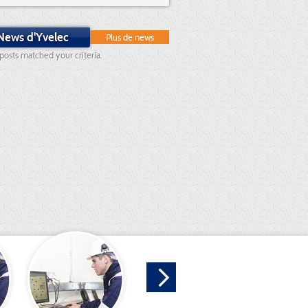
News d'Yvelec
Plus de news
posts matched your criteria.