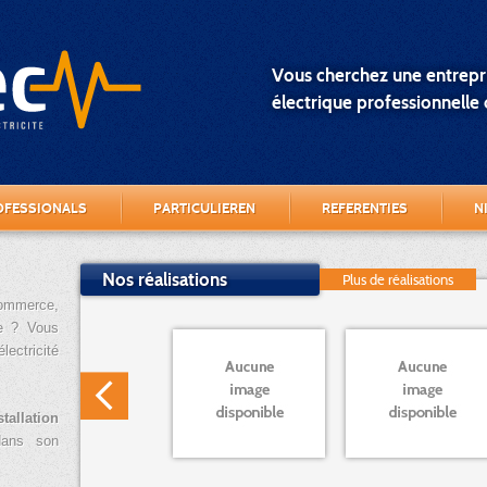
Vous cherchez une entrepri
électrique professionnelle o
OFESSIONALS
PARTICULIEREN
REFERENTIES
N
Nos réalisations
Plus de réalisations
commerce,
re ? Vous
lectricité
stallation
ans son