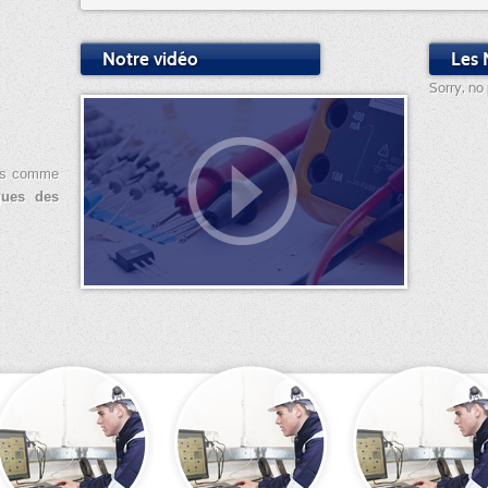
Notre vidéo
Les 
Sorry, no 
ets comme
iques des