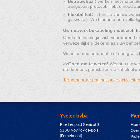
Betrouwbaar:
werken met materialen
aangepast protocol. Hebt u nood aa
Flexibiliteit:
in functie van uw wense
glasvezel). We bieden u een volledi
Uw netwerk bekabeling moet zich 
Omdat technologie zich voortdurend o
verwezenlijken, dekend aan uw behoe
Wenst u meer informatie of een gratis
>>Goed om te weten!
Wenst u uw ver
de door ons geïnstalleerde kabelnetwer
Terug naar de pagina “onze activiteiten
.
Yvelec bvba
Me
Rue Léopold Genicot 3
Hom
5380 Noville-les-Bois
Over
(Fernelmont)
Profe