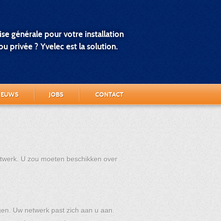
se générale pour votre installation
u privée ? Yvelec est la solution.
IEUWS
JOBS
CONTACT
netwerk. U zou moeten beschikken over
en. Uw netwerk past zich aan u aan.