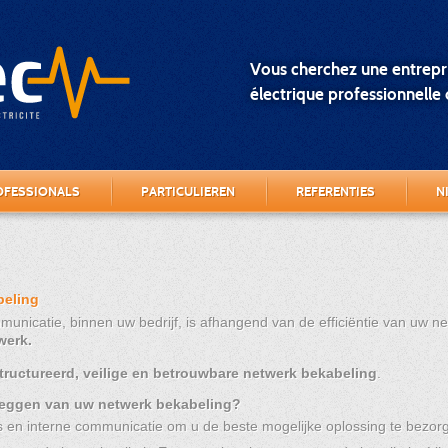
Vous cherchez une entrepri
électrique professionnelle o
OFESSIONALS
PARTICULIEREN
REFERENTIES
N
beling
municatie, binnen uw bedrijf, is afhangend van de efficiëntie van uw 
werk.
ructureerd, veilige en betrouwbare netwerk bekabeling
.
leggen van uw netwerk bekabeling?
en interne communicatie om u de beste mogelijke oplossing te bezorg