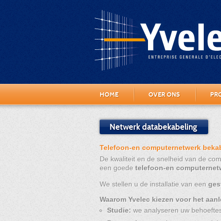
HOME
OVER ONS
PR
Netwerk databekabeling
Telefoon-en computernetwerk beka
De kwaliteit en de snelheid van de com
een goede
telefoon-en computernet
We stellen u de installatie van een
gest
Waarom Yvelec kiezen voor het aan
Studie:
we analyseren uw behoeftes 