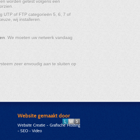
jnen worden getest volgens een
orzien.
g UTP of FTP categorieën 5, 6, 7 of
uze, wij installeren.
den
. We moeten uw netwerk vandaag
ysteem zeer envoudig aan te sluiten op
Website gemaakt door
Website Creatie - Grafische Hosting
- SEO - Video