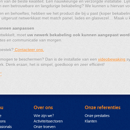
 van de beste kwaliteit. Een nauwkeurige en verzorgde installatie. Li
n een betrouwbare en langdurige bekabeling? We kunnen u hiervan vo
n en behoeftes, hebben we het product die bij u past (koper bekabelin
g uitgerust netwerkkast met match panel, lades en glasvezel… Maak u ke
kunnen aanpassen
ntwikkelt, moet
uw newerk bekabeling ook kunnen aangepast wor
ftes en communicatie van morgen.
 bestek?
Contacteer ons.
mogen te beschermen? Dan is de installatie van een
videobewaking
s
k. Denk eraan, het is simpel, goedkoop en zeer efficiënt!
”
nu
Over ons
Onze referenties
e
Wie zijn we?
Onze prestaties
 ons
Activiteitssectoren
Klanten
ssionals
Onze troeven